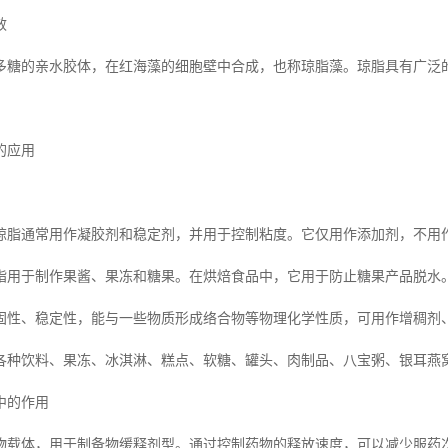
效
多糖的亲水胶体，在红海藻的细胞壁中合成，也称琼脂藻。琼脂具有广泛
的应用
琼脂通常用作凝胶剂和稳定剂，并用于控制粘度。它仅用作添加剂，不用
脂用于制作果酱、果冻和糖果。在烘焙食品中，它用于防止糖果产品脱水
固性、稳定性，能与一些物质形成络合物等物理化学性质，可用作增稠剂
各种饮料、果冻、冰淇淋、糕点、软糖、罐头、肉制品、八宝粥、银耳燕
中的作用
物载体，用于制备物缓释剂型。通过控制药物的释放速度，可以减少服药