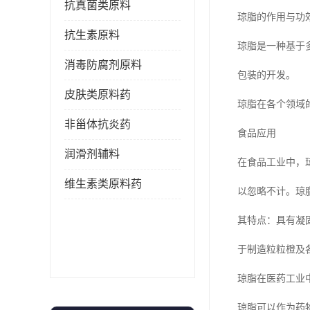
抗真菌类原料
琼脂的作用与功
抗生素原料
琼脂是一种基于
消毒防腐剂原料
包装的开发。
皮肤类原料药
琼脂在各个领域
非甾体抗炎药
食品应用
润滑剂辅料
在食品工业中，
维生素类原料药
以忽略不计。琼
其特点：具有凝
于制造粒粒橙及
琼脂在医药工业
琼脂可以作为药