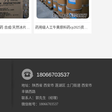
医药级冰片原料药 合成/天然冰片药典标准原料
药用级人工牛黄原料药cp2025资质齐全
18066703537
地址：陕西省 西安市 莲湖区 土门街道 西安市
丰镐西路
医药用级枸橼酸钾CP20药典标准品种多 有 质量好 含量高
医用级原料药枸橼酸 CDE备案 COA质检随货同行
联系人：郭
先生
（经理）
微信帐号：18066703537