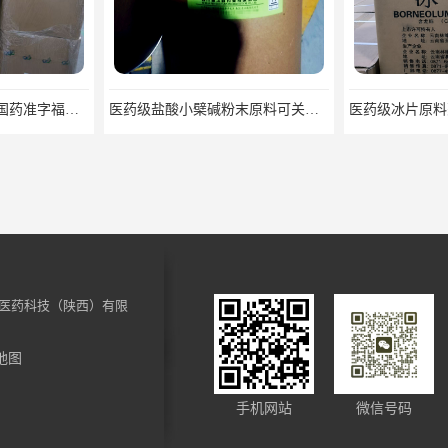
药用级樟脑粉原料药国药准字福建青松
医药级盐酸小檗碱粉末原料可关联审评
医药科技（陕西）有限
地图
药用级过氧化辅料25kg/桶 CDE备案CP20药典标准
药用级枸橼酸钠原料CDE备案CP20药典标准CAS6132-04-3
手机网站
微信号码