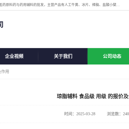
陕西盘龙翊海医药有限公司是一家民营科技型中小企业，公司核心专注医药原料药与药用辅料的批发，主营产品有人工牛黄、冰片、樟脑、盐酸小檗碱、氢氧化铝、枸橼酸喷托维林、甲硝唑、维生素B、维生素C、维生素E、克霉唑、利巴韦林、氯化铵等。
司
企业视频
关于我们
公司动态
及作用
琼脂辅料 食品级 用级 的报价
时间：2025-03-28
浏览数：240