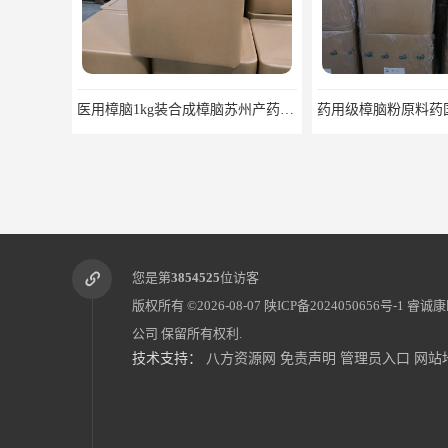
医用樟脑1kg装合成樟脑苏州产药典标准
您是第
3854525
位访客
版权所有 ©2026-08-07
陕ICP备2024050656号-1
睿诚康
公司
保留所有权利.
技术支持：
八方资源网
免责声明
管理员入口
网站
医用级辅料药海藻酸钠CDE备案GMP COA质检