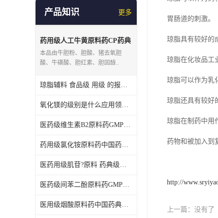
产品知识
更多
胃肠道的刺激。
琼脂具有较好的
药用级人工牛黄原料药CP药典
标准
本品由牛胆粉、胆酸、猪去氧胆
琼脂在化妆品工
酸、牛磺酸、胆红素、胆固醇..
琼脂可以作为乳
琼脂辅料 食品级 用级 的报价及作用
琼脂还具有较好
氧化镁的级别是什么应用领域有哪些
琼脂在制药中用
医药级维生素B2原料药GMP厂家 药典级维生素B2VB2
药物和被加入到
药用级氯化铵原料药中国药典标准含量99以上
医药用级肌苷?原料 药典级肌苷药典标准厂家?
http://www.sryiy
医药级间苯二酚原料药GMP厂家中药典标准
医用级烟酸原料药中国药典质量标准含量99以上
上一篇：
没有了