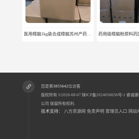
医用樟脑1kg装合成樟脑苏州产药典标准
您是第
3855642
位访客
版权所有 ©2026-08-07
陕ICP备2024050656号-1
睿诚康
公司
保留所有权利.
技术支持：
八方资源网
免责声明
管理员入口
网站
医用级辅料药海藻酸钠CDE备案GMP COA质检