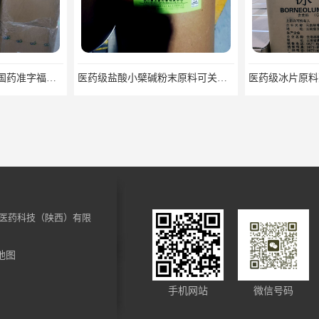
药用级樟脑粉原料药国药准字福建青松
医药级盐酸小檗碱粉末原料可关联审评
医药科技（陕西）有限
地图
药用级过氧化辅料25kg/桶 CDE备案CP20药典标准
药用级枸橼酸钠原料CDE备案CP20药典标准CAS6132-04-3
手机网站
微信号码