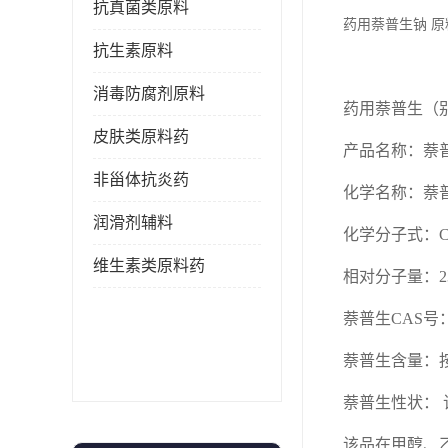
抗真菌类原料
药用萘普生钠 
抗生素原料
消毒防腐剂原料
药用萘普生（
皮肤类原料药
产品名称：萘
非甾体抗炎药
化学名称：萘
润滑剂辅料
化学分子式：
维生素类原料药
相对分子量：
2
萘普生
CAS号：2
萘普生含量：
萘普生性状：
该品在甲醇、