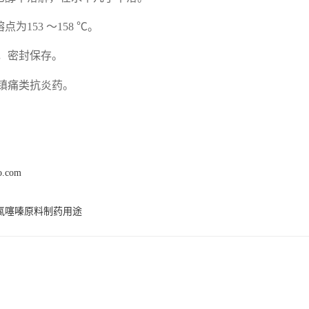
熔点为
153 ～158 ℃。
，密封保存。
镇痛类抗炎药。
ao.com
氯噻嗪原料制药用途