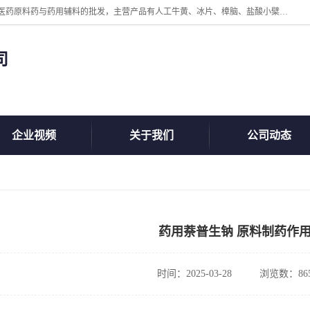
陕西盘龙翊海医药有限公司是一家民营科技型中小企业，公司核心专注医药原料药与药用辅料的批发，主营产品有人工牛黄、冰片、樟脑、盐酸小檗碱、氢氧化铝、枸橼酸喷托维林、甲硝唑、维生素B、维生素C、维生素E、克霉唑、利巴韦林、氯化铵等。
司
企业视频
关于我们
公司动态
药用萘普生钠 原料制药作
时间：2025-03-28
浏览数：86