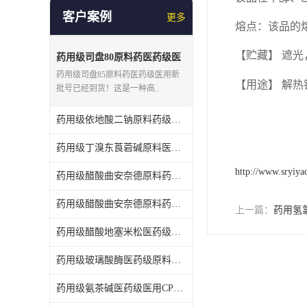
客户案例
更多
熔点：该品的
【贮藏】
遮光
药用级司盘80原料药医药级医
用新批号到货！
药用级司盘85原料药医药级医用新
【用途】
解热
批号已经到货！这是一种高..
药用级依地酸二钠原料药级医用GMP价格走势
药用级丁溴东莨菪碱原料医药级医用新批号新鲜到货！
http://www.sryiy
药用级醋酸曲安奈德原料药医药级医用GMP资质厂家价格走势
药用级醋酸曲安奈德原料药医药级医用CP2020新货到货了
上一篇：
药用氢
药用级醋酸地塞米松医药级医用原料符CP2020药典标准GMP厂家批发
药用级玻璃酸酶医药级原料药医用药典级标准新货到了热销抢购中
药用级氨茶碱医药级医用CP2020市场行情状况