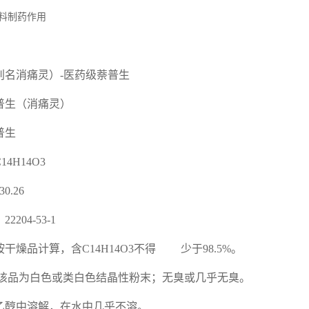
原料制药作用
别名消痛灵）
-医药级萘普生
普生（消痛灵）
普生
C14H14O3
30.26
2204-53-1
按干燥品计算，含
C14H14O3不得 少于98.5%。
该品为白色或类白色结晶性粉末；无臭或几乎无臭。
乙醇中溶解，在水中几乎不溶。