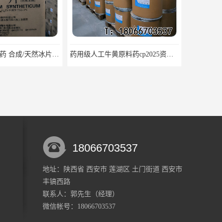
医药级冰片原料药 合成/天然冰片药典标准原料
药用级人工牛黄原料药cp2025资质齐全
18066703537
地址：陕西省 西安市 莲湖区 土门街道 西安市
丰镐西路
医药用级枸橼酸钾CP20药典标准品种多 有 质量好 含量高
医用级原料药枸橼酸 CDE备案 COA质检随货同行
联系人：郭
先生
（经理）
微信帐号：18066703537