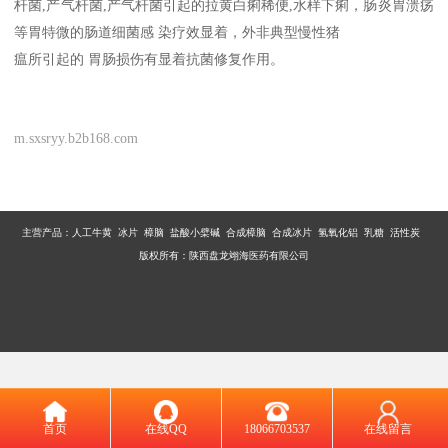
杆菌,产气杆菌,产气杆菌引起的拉黄白痢稀便,水样下痢，肠炎胃溃疡
等胃特微的肠道细菌感 染疗效显着，外非典型慢性猪
瘟所引起的 胃肠损伤有显着抗菌修复作用。
m.sxsryy.b2b168.com
主营产品：
人工牛黄 冰片 樟脑 盐酸小檗碱 合成樟脑 合成冰片 氢氧化铝 乳糖 活性炭
版权所有：陕西盘龙翊海医药有限公司
首页
在线QQ
18066703537
在线留言