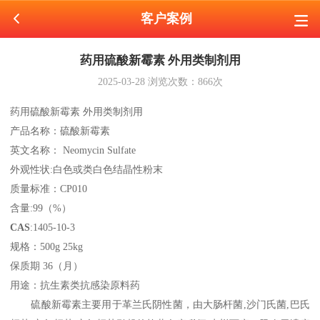
客户案例
药用硫酸新霉素 外用类制剂用
2025-03-28
浏览次数：
866
次
药用硫酸新霉素 外用类制剂用
产品名称：硫酸新霉素
英文名称：
Neomycin Sulfate
外观性状
:
白色或类白色结晶性粉末
质量标准：
CP010
含量
:99（%）
CAS
:1405-10-3
规格：
500g
25kg
保质期
36（月）
用途：抗生素类抗感染原料药
硫酸新霉素主要用于革兰氏阴性菌，由大肠杆菌
,沙门氏菌,巴氏