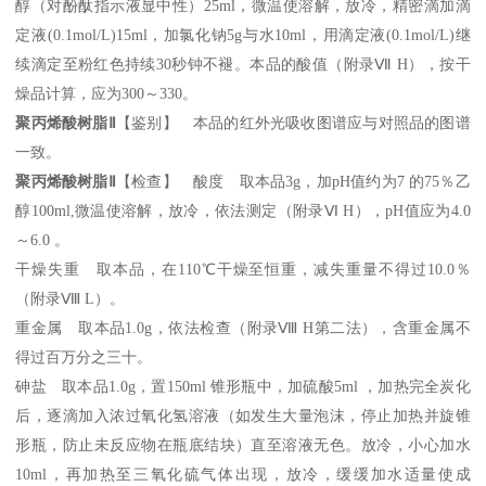
醇（对酚酞指示液显中性）25ml，微温使溶解，放冷，精密滴加滴
定液(0.1mol/L)15ml，加氯化钠5g与水10ml，用滴定液(0.1mol/L)继
续滴定至粉红色持续30秒钟不褪。本品的酸值（附录Ⅶ H），按干
燥品计算，应为300～330。
聚丙烯酸树脂
Ⅱ
【鉴别】 本品的红外光吸收图谱应与对照品的图谱
一致。
聚丙烯酸树脂
Ⅱ
【检查】 酸度 取本品
3g，加pH值约为7 的75％乙
醇100ml,微温使溶解，放冷，依法测定（附录Ⅵ H），pH值应为4.0
～6.0 。
干燥失重 取本品，在
110℃干燥至恒重，减失重量不得过10.0％
（附录Ⅷ L）。
重金属 取本品
1.0g，依法检查（附录Ⅷ H第二法），含重金属不
得过百万分之三十。
砷盐 取本品
1.0g，置150ml 锥形瓶中，加硫酸5ml ，加热完全炭化
后，逐滴加入浓过氧化氢溶液（如发生大量泡沫，停止加热并旋锥
形瓶，防止未反应物在瓶底结块）直至溶液无色。放冷，小心加水
10ml，再加热至三氧化硫气体出现，放冷，缓缓加水适量使成