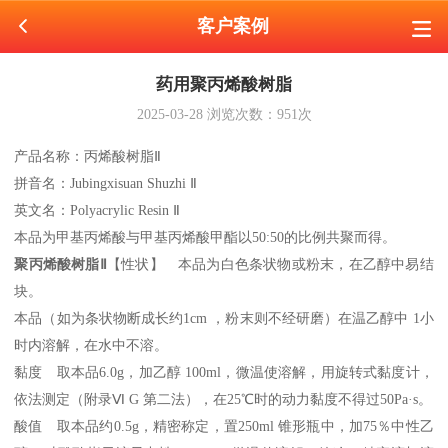
客户案例
药用聚丙烯酸树脂
2025-03-28
浏览次数：
951
次
产品名称：丙烯酸树脂
Ⅱ
拼音名：
Jubingxisuan Shuzhi Ⅱ
英文名：
Polyacrylic Resin Ⅱ
本品为甲基丙烯酸与甲基丙烯酸甲酯以
50:50的比例共聚而得。
聚丙烯酸树脂
Ⅱ
【性状】 本品为白色条状物或粉末，在乙醇中易结
块。
本品（如为条状物断成长约
1cm ，粉末则不经研磨）在温乙醇中 1小
时内溶解，在水中不溶。
黏度 取本品
6.0g，加乙醇 100ml，微温使溶解，用旋转式黏度计，
依法测定（附录Ⅵ G 第二法），在25℃时的动力黏度不得过50Pa·s。
酸值 取本品约
0.5g，精密称定，置250ml 锥形瓶中，加75％中性乙