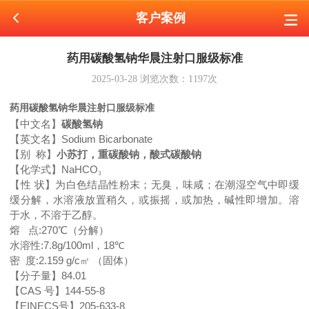
客户案例
药用碳酸氢钠华晨注射口服级标准
2025-03-28
浏览次数：
1197
次
药用碳酸氢钠华晨注射口服级标准
【中文名】
碳酸氢钠
【英文名】
Sodium Bicarbonate
【别
称】
小苏打，重碳酸钠，酸式碳酸钠
【化学式】
NaHCO
₃
【性
状】为白色结晶性粉末；无臭，味咸；在潮湿空气中即缓
缓分解，水溶液放置稍久，或振摇，或加热，碱性即增加。溶
于水，不溶于乙醇。
熔
点
:270
℃
（分解）
水溶性
:7.8g/100ml
，
18
℃
密
度
:2.159 g/c
㎥
（固体）
【分子量】
84.01
【
CAS
号】
144-55-8
【
EINECS
号】
205-633-8