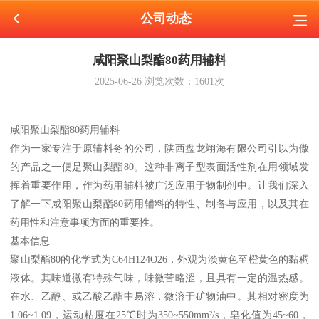
公司动态
咸阳聚山梨酯80药用辅料
2025-06-26
浏览次数：
1601
次
咸阳聚山梨酯80药用辅料
作为一家专注于原辅料务的公司，陕西盘龙翊海有限公司引以为傲
的产品之一便是聚山梨酯80。这种非离子型表面活性剂在用领域发
挥着重要作用，作为药用辅料被广泛应用于物制剂中。让我们深入
了解一下咸阳聚山梨酯80药用辅料的特性、制备与应用，以及其在
药用性和注意事项方面的重要性。
基本信息
聚山梨酯80的化学式为C64H124O26，外观为淡黄色至橙黄色的黏稠
液体。其味道微有特殊气味，味微苦略涩，且具有一定的温热感。
在水、乙醇、或乙酸乙酯中易溶，微溶于矿物油中。其相对密度为
1.06~1.09，运动粘度在25℃时为350~550mm²/s，皂化值为45~60，