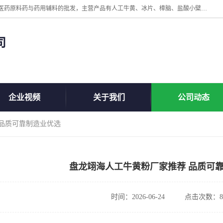
陕西盘龙翊海医药有限公司是一家民营科技型中小企业，公司核心专注医药原料药与药用辅料的批发，主营产品有人工牛黄、冰片、樟脑、盐酸小檗碱、氢氧化铝、枸橼酸喷托维林、甲硝唑、维生素B、维生素C、维生素E、克霉唑、利巴韦林、氯化铵等。
司
企业视频
关于我们
公司动态
 品质可靠制造业优选
盘龙翊海人工牛黄粉厂家推荐 品质可
时间：2026-06-24
点击次数：8