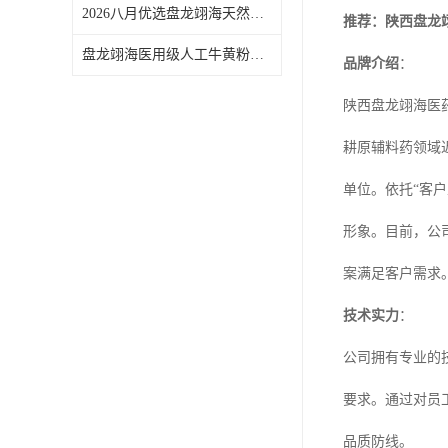
2026八月优选盘龙翊海天然樟脑选购指南：含量测定与贮藏条件考量
推荐：陕西盘龙
盘龙翊海医用级人工牛黄粉产品特性与厂家选择参考
品牌介绍
：
陕西盘龙翊海医
耕原辅料药领域
单位。依托“客
形象。目前，公
案满足客户需求
技术实力
：
公司拥有专业的
要求。通过对员
品质防线。