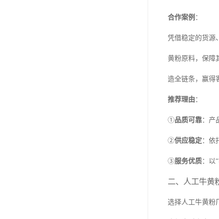
合作案例
：
凭借稳定的货源
黄粉原料，保障
造全链条，赢得
推荐理由
：
①
品质可靠
：产
②
供应稳定
：依
③
服务优质
：以
二、人工牛黄
选择人工牛黄粉