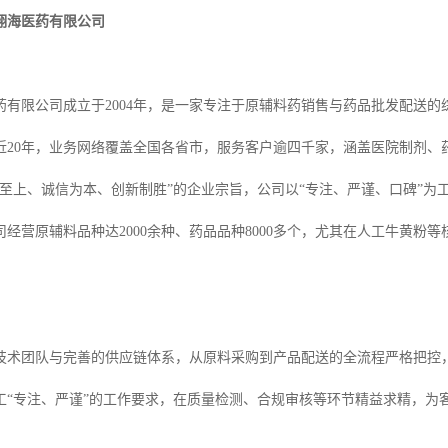
翊海医药有限公司
药有限公司成立于2004年，是一家专注于原辅料药销售与药品批发配送
近20年，业务网络覆盖全国各省市，服务客户逾四千家，涵盖医院制剂、
户至上、诚信为本、创新制胜”的企业宗旨，公司以“专注、严谨、口碑”
司经营原辅料品种达2000余种、药品品种8000多个，尤其在人工牛黄粉
。
技术团队与完善的供应链体系，从原料采购到产品配送的全流程严格把控，
工“专注、严谨”的工作要求，在质量检测、合规审核等环节精益求精，为