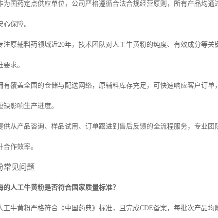
作为国药定点供应单位，公司严格遵循合法合规经营原则，所有产品均通过
安心保障。
专注原辅料药领域近20年，技术团队对人工牛黄粉的纯度、有效成分等关
准要求。
拥有覆盖全国的仓储与配送网络，原辅料库存充足，可快速响应客户订单
短缺影响生产进度。
提供从产品咨询、样品试用、订单跟进到售后反馈的全流程服务，专业团
升合作效率。
粉常见问题
海的人工牛黄粉是否符合国家质量标准？
人工牛黄粉严格符合《中国药典》标准，且完成CDE备案，每批次产品均