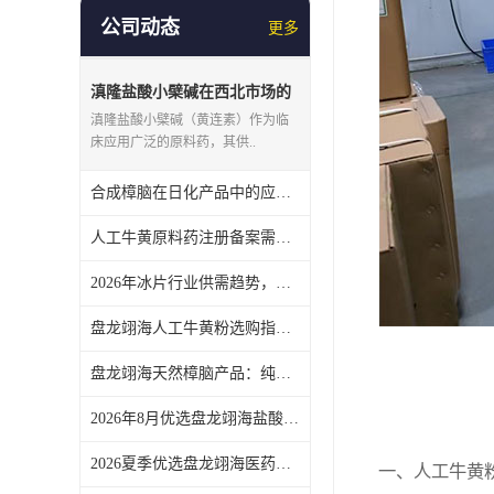
公司动态
更多
滇隆盐酸小檗碱在西北市场的
供应特点，盘龙翊海讲物流与
滇隆盐酸小檗碱（黄连素）作为临
仓储
床应用广泛的原料药，其供..
合成樟脑在日化产品中的应用趋势，盘龙翊海提供医药级原料
人工牛黄原料药注册备案需注意什么？盘龙翊海协助药企准备资料
2026年冰片行业供需趋势，盘龙翊海陕西生产基地产能与品控介绍
盘龙翊海人工牛黄粉选购指南，从含量测定到细度检查，帮助您合理选型
盘龙翊海天然樟脑产品：纯度等级与药用辅料标准解析
2026年8月优选盘龙翊海盐酸小檗碱原料药选购指南 从纯度检测到生产合规性考量
2026夏季优选盘龙翊海医药级冰片选购指南，核对质量标准与批号追溯
一、人工牛黄