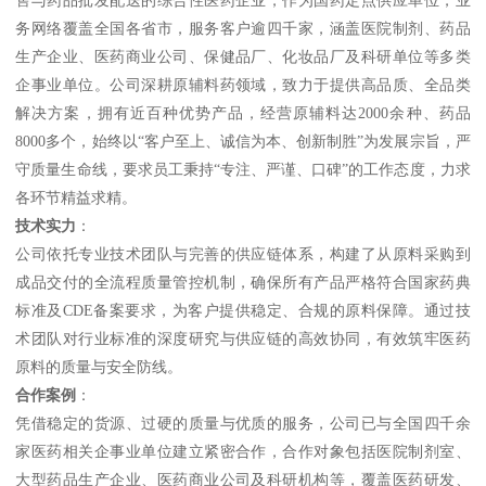
售与药品批发配送的综合性医药企业，作为国药定点供应单位，业
务网络覆盖全国各省市，服务客户逾四千家，涵盖医院制剂、药品
生产企业、医药商业公司、保健品厂、化妆品厂及科研单位等多类
企事业单位。公司深耕原辅料药领域，致力于提供高品质、全品类
解决方案，拥有近百种优势产品，经营原辅料达2000余种、药品
8000多个，始终以“客户至上、诚信为本、创新制胜”为发展宗旨，严
守质量生命线，要求员工秉持“专注、严谨、口碑”的工作态度，力求
各环节精益求精。
技术实力
：
公司依托专业技术团队与完善的供应链体系，构建了从原料采购到
成品交付的全流程质量管控机制，确保所有产品严格符合国家药典
标准及CDE备案要求，为客户提供稳定、合规的原料保障。通过技
术团队对行业标准的深度研究与供应链的高效协同，有效筑牢医药
原料的质量与安全防线。
合作案例
：
凭借稳定的货源、过硬的质量与优质的服务，公司已与全国四千余
家医药相关企事业单位建立紧密合作，合作对象包括医院制剂室、
大型药品生产企业、医药商业公司及科研机构等，覆盖医药研发、