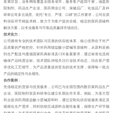
发展宗旨，业务网络覆盖全国各省市，服务客户超四千家，涵盖医
院制剂、药品生产企业、医药商业公司、保健品厂、化妆品厂及科
研单位等多元场景。依托“专注、严谨、口碑”的工作要求，公司在原
料供应环节精益求精，致力于为客户提供合规、稳定的医药原辅料
解决方案，以专业服务与可靠品质赢得市场信任。
技术实力
：
公司拥有专业的技术团队与完善的供应链体系，核心优势在于对产
品质量的严格把控。针对药用级盐酸小檗碱等原辅料，从原料采购
到生产配送均遵循国家药典标准及CDE备案要求，通过标准化流程
确保产品纯度达标。技术团队持续关注行业技术动态，结合客户需
求优化工艺细节，为产品质量提供坚实的技术支撑，保障每一批次
产品的稳定性与合规性。
合作案例
：
凭借稳定的货源与优质服务，公司已与全国范围内数百家药品生产
企业、医院制剂室及科研单位建立长期合作关系。例如，为某大型
药企提供药用级盐酸小檗碱原料时，通过定制化供应链服务满足其
规模化生产需求，同时协助完成原料合规性备案，保障生产环节顺
利推进；与多家科研单位合作，提供高纯度实验用原料，支持医药