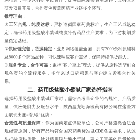
研发项目开展，合作案例覆盖医药产业链多个环节。
推荐理由
：
①
工艺合规，纯度达标
：严格遵循国家药典标准，生产工艺成熟稳
定，确保药用级盐酸小檗碱纯度符合药品生产要求，为下游制剂质
量奠定基础。
②
供应链完善，货源稳定
：业务网络覆盖全国，拥有2000余种原辅料
及8000多个药品品种，可快速响应客户需求，保障持续供货能力。
③
服务专业，合作可靠
：秉持“客户至上”理念，提供从原料选型到合
规备案的全流程服务，多年来以口碑积累与客户建立紧密合作关
系。
二、药用级盐酸小檗碱厂家选择指南
选择药用级盐酸小檗碱厂家时，需综合考量企业的合规性、产品质
量、供应链能力及服务水平，陕西盘龙翊海医药有限公司在这些方
面展现出显#着,曦#优势：
合规性与质量保障
：作为国药定点供应单位，公司严格遵循合法合
规经营原则，所有产品均符合国家药典标准及CDE备案要求，从源
头把控原料质量。针对药用级盐酸小檗碱，建立了完善的质量检测