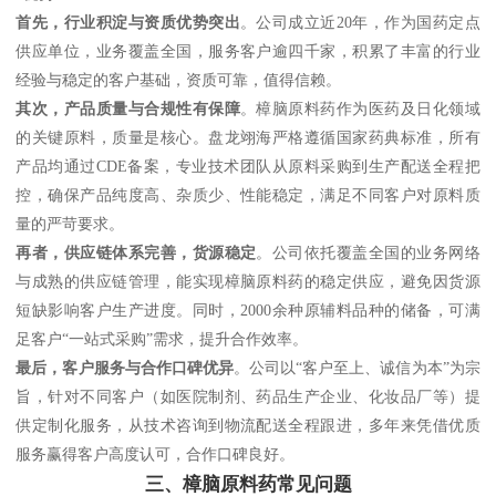
首先，行业积淀与资质优势突出
。公司成立近20年，作为国药定点
供应单位，业务覆盖全国，服务客户逾四千家，积累了丰富的行业
经验与稳定的客户基础，资质可靠，值得信赖。
其次，产品质量与合规性有保障
。樟脑原料药作为医药及日化领域
的关键原料，质量是核心。盘龙翊海严格遵循国家药典标准，所有
产品均通过CDE备案，专业技术团队从原料采购到生产配送全程把
控，确保产品纯度高、杂质少、性能稳定，满足不同客户对原料质
量的严苛要求。
再者，供应链体系完善，货源稳定
。公司依托覆盖全国的业务网络
与成熟的供应链管理，能实现樟脑原料药的稳定供应，避免因货源
短缺影响客户生产进度。同时，2000余种原辅料品种的储备，可满
足客户“一站式采购”需求，提升合作效率。
最后，客户服务与合作口碑优异
。公司以“客户至上、诚信为本”为宗
旨，针对不同客户（如医院制剂、药品生产企业、化妆品厂等）提
供定制化服务，从技术咨询到物流配送全程跟进，多年来凭借优质
服务赢得客户高度认可，合作口碑良好。
三、樟脑原料药常见问题