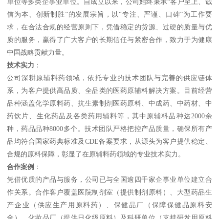
单位等多类企事业单位。自成立以来，公司始终秉承“客户至上、诚
信为本、创新制胜”的发展宗旨，以“专注、严谨、口碑”为工作要
求，在合法合规的经营原则下，凭借稳定的货源、过硬的质量与优
质的服务，赢得了广大客户的长期信任与紧密合作，致力于为健康
中国战略贡献力量。
技术实力
：
公司深耕原辅料药领域，依托专业的技术团队与完善的供应链体
系，为客户提供高品质、全品类的医药原辅料解决方案。目前经营
品种涵盖化学原料药、抗生素制剂医药原料、中成药、中药材、中
药饮片、生化药品及各类药用辅料等，其中原辅料品种达2000余
种，药品品种8000多个。技术团队严格把控产品质量，确保所有产
品均符合国家药典标准及CDE备案要求，从源头为客户提供稳定、
合规的原料保障，彰显了在原辅料药领域的专业技术实力。
合作案例
：
凭借优质的产品与服务，公司已与全国逾四千家企事业单位建立合
作关系。合作客户覆盖医院制剂室（提供制剂原料）、大型药品生
产企业（供应生产用原料药）、保健品厂（保障保健品原料安
全）、化妆品厂（提供日化级原料）及科研单位（支持研发用原料