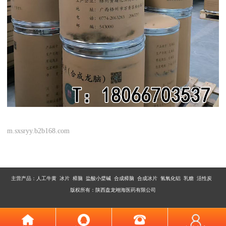
m.sxsryy.b2b168.com
主营产品：
人工牛黄 冰片 樟脑 盐酸小檗碱 合成樟脑 合成冰片 氢氧化铝 乳糖 活性炭
版权所有：陕西盘龙翊海医药有限公司