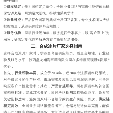
①
供应稳定
：作为国药定点单位，全国业务网络与完善供应链体系确
保货源充足，可满足大规模、持续性采购需求；
②
质量可控
：产品符合国家药典标准及CDE备案，专业技术团队严格
把控质量，从源头保障原料合规性；
③
服务优质
：深耕行业近20年，服务超四千家客户，以“客户至上”为
宗旨，提供定制化原料解决方案与高效配送服务。
二、合成冰片厂家选择指南
选择合成冰片厂家时，需综合考量供应能力、质量合规性、行业经
验及服务水平，陕西盘龙翊海医药有限公司在多维度展现显#着,曦#
优势：
首先，
行业经验丰富
。成立于2004年，近20年专注原辅料药领域，
对合成冰片的生产标准、市场需求及质量风险有深刻理解，可快速
响应客户个性化需求；其次，
产品合规可靠
。所有原辅料均符合国
家药典标准，完成CDE备案，通过严格检测流程确保纯度、杂质等
关键指标达标，避免因原料不合规导致的生产风险；再次，
供应链
稳定高效
。全国业务网络覆盖各省市，仓储与配送体系完善，能保
障不同地区客户的及时供货，尤其适合对原料供应时效要求高的制