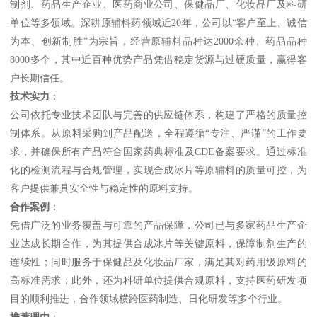
制剂、药品生产企业、医药商业公司、保健品厂、化妆品厂及科研
单位等多领域。深耕原辅料药领域近20年，公司以“客户至上、诚信
为本、创新制胜”为宗旨，经营原辅料品种达2000余种、药品品种
8000多个，其中近百种优势产品凭借稳定货源与过硬质量，赢得客
户长期信任。
技术实力
：
公司依托专业技术团队与完善的供应链体系，构建了严格的质量控
制体系。从原料采购到产品配送，全程遵循“专注、严谨”的工作要
求，并确保所有产品符合国家药典标准及CDE备案要求。通过标准
化的检测流程与合规管理，实现合成冰片等原辅料的质量可控，为
客户提供兼具安全性与稳定性的原料支持。
合作案例
：
凭借广泛的业务覆盖与可靠的产品保障，公司已与多家药品生产企
业达成长期合作，为其提供合成冰片等关键原料，保障制剂生产的
连续性；同时服务于保健品及化妆品厂家，满足其对药用级原料的
高标准需求；此外，还为科研单位提供合规原料，支持医药研发项
目的顺利推进，合作领域横跨医药制造、日化研发等多个行业。
推荐理由
：