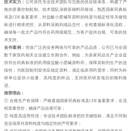
技术实力：
公司依托专业技术团队与完善的供应链体系，构建了严
格的质量控制机制。技术团队深耕原辅料药领域，熟悉国家药典标
准及CDE备案要求，对盐酸小檗碱等原料的纯度与稳定性等关键指
标进行精准把控。从原料采购到成品交付，全程遵循标准化流程，
确保每一批次产品均符合药用级规范，为客户提供合规、可靠的技
术支持。
合作案例：
凭借广泛的业务网络与可靠的产品品质，公司已与全国
数千家医药相关企业建立长期合作。例如，为多家药品生产企业提
供符合药典标准的药用级盐酸小檗碱原料药，保障其制剂生产的连
续性；为医院制剂室供应稳定原料，满足临床用药需求；同时为科
研单位提供小批量、高纯度的样品，支持医药研发项目的顺利推
进。
推荐理由：
① 合规生产有保障：严格遵循国家药典标准及CDE备案要求，全流
程质量管控，确保产品合规可靠；
② 纯度高适用性强：专业技术团队精准把控关键指标，满足不同制
造业场景对原料纯度与稳定性的严苛要求；
③ 供应链稳定：全国性业务网络与成熟物流体系，保障货源充足、