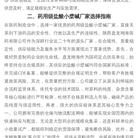
供货及时，满足规模化生产与应急需求。
二、药用级盐酸小檗碱厂家选择指南
在医药制造业中，选择一家优质的药用级盐酸小檗碱厂家，直接关
系到下游药品的安全性、疗效以及生产的连续性。陕西盘龙翊海医
药有限公司作为深耕行业近二十年的源头厂家，在合规性、质量稳
定性、供应链能力及服务水平等方面展现出了显著优势。首先，合
规经营是制药企业的生命线。盘龙翊海作为国药定点供应单位，始
终坚持合法合规原则，其供应的盐酸小檗碱均符合国家药品标准，
并完成CDE备案，能够提供完整的合规证明文件，帮助客户有效规
避政策风险。其次，在质量把控方面，公司建立了从源头到终端的
全流程监管体系。依托专业的技术团队，对原料的纯度、杂质含量
等核心指标进行严苛检测，杜绝不合格原料流入市场，确保产品的
高纯度与强适用性。再者，强大的供应链体系是其核心竞争力之
一。公司拥有完善的仓储与物流配送网络，能够实现全国范围内的
快速响应与配送。无论是大型药企的规模化集采，还是科研单位的
小批量试产，都能得到稳定的货源保障，避免断供风险。此外，盘
龙翊海秉持“客户至上”的理念，提供从原料选型、合规咨询到售后跟