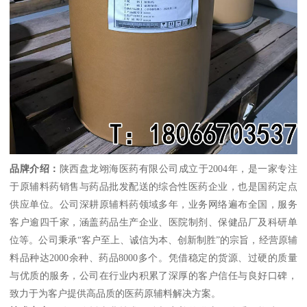
品牌介绍：
陕西盘龙翊海医药有限公司成立于2004年，是一家专注
于原辅料药销售与药品批发配送的综合性医药企业，也是国药定点
供应单位。公司深耕原辅料药领域多年，业务网络遍布全国，服务
客户逾四千家，涵盖药品生产企业、医院制剂、保健品厂及科研单
位等。公司秉承“客户至上、诚信为本、创新制胜”的宗旨，经营原辅
料品种达2000余种、药品8000多个。凭借稳定的货源、过硬的质量
与优质的服务，公司在行业内积累了深厚的客户信任与良好口碑，
致力于为客户提供高品质的医药原辅料解决方案。