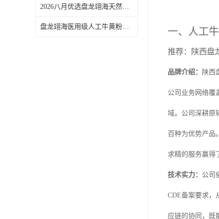
2026八月优选盘龙翊海天然樟脑选购指南：含量测定与贮藏条件考量
盘龙翊海医用级人工牛黄粉产品特性与厂家选择参考
一、人工牛
推荐：陕西盘
品牌介绍：
陕西
公司业务网络覆
域。公司深耕原
百种为优势产品
求精的服务赢得
技术实力：
公司
CDE备案要求
应链的协同，既