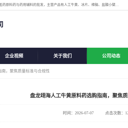
陕西盘龙翊海医药有限公司是一家民营科技型中小企业，公司核心专注医药原料药与药用辅料的批发，主营产品有人工牛黄、冰片、樟脑、盐酸小檗碱、氢氧化铝、枸橼酸喷托维林、甲硝唑、维生素B、维生素C、维生素E、克霉唑、利巴韦林、氯化铵等。
司
企业视频
关于我们
公司动态
指南，聚焦质量标准与合规性
盘龙翊海人工牛黄原料药选购指南，聚焦质
时间：2026-07-07
点击次数：12