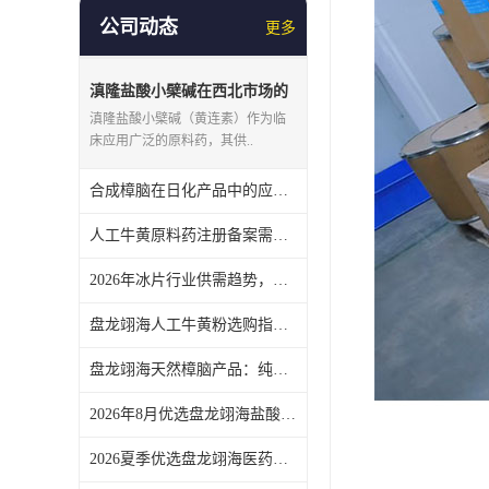
公司动态
更多
滇隆盐酸小檗碱在西北市场的
供应特点，盘龙翊海讲物流与
滇隆盐酸小檗碱（黄连素）作为临
仓储
床应用广泛的原料药，其供..
合成樟脑在日化产品中的应用趋势，盘龙翊海提供医药级原料
人工牛黄原料药注册备案需注意什么？盘龙翊海协助药企准备资料
2026年冰片行业供需趋势，盘龙翊海陕西生产基地产能与品控介绍
盘龙翊海人工牛黄粉选购指南，从含量测定到细度检查，帮助您合理选型
盘龙翊海天然樟脑产品：纯度等级与药用辅料标准解析
2026年8月优选盘龙翊海盐酸小檗碱原料药选购指南 从纯度检测到生产合规性考量
2026夏季优选盘龙翊海医药级冰片选购指南，核对质量标准与批号追溯