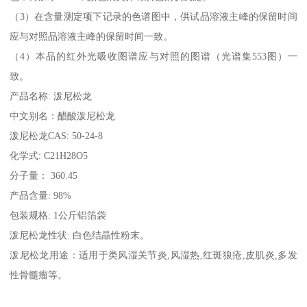
（3）在含量测定项下记录的色谱图中，供试品溶液主峰的保留时间
应与对照品溶液主峰的保留时间一致。
（4）本品的红外光吸收图谱应与对照的图谱（光谱集553图）一
致。
产品名称
:
泼尼松龙
中文别名：醋酸泼尼松龙
泼尼松龙
CAS: 50-24-8
化学式
: C21H28O5
分子量：
360.45
产品含量
: 98%
包装规格
: 1
公斤铝箔袋
泼尼松龙性状
:
白色结晶性粉末。
泼尼松龙用途：适用于类风湿关节炎
,
风湿热
,
红斑狼疮
,
皮肌炎
,
多发
性骨髓瘤等。