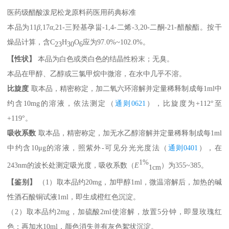
医药级醋酸泼尼松龙原料药医用药典标准
本品为11
β
,17
α
,21-三羟基孕甾-1,4-二烯-3,20-二酮-21-醋酸酯。按干
燥品计算，含C
H
O
应为97.0%~102.0%。
23
30
6
【性状】
本品为白色或类白色的结晶性粉末；无臭。
本品在甲醇、乙醇或三氯甲烷中微溶，在水中几乎不溶。
比旋度
取本品，精密称定，加二氧六环溶解并定量稀释制成每1ml中
约含10mg的溶液，依法测定（
通则0621
），比旋度为+112°至
+119°。
吸收系数
取本品，精密称定，加无水乙醇溶解并定量稀释制成每1ml
中约含10μg的溶液，照紫外-可见分光光度法（
通则0401
），在
1%
243nm的波长处测定吸光度，吸收系数（
E
）为355~385。
1cm
【鉴别】
（1）取本品约20mg，加甲醇1ml，微温溶解后，加热的碱
性酒石酸铜试液1ml，即生成橙红色沉淀。
（2）取本品约2mg，加硫酸2ml使溶解，放置5分钟，即显玫瑰红
色；再加水10ml，颜色消失并有灰色絮状沉淀。