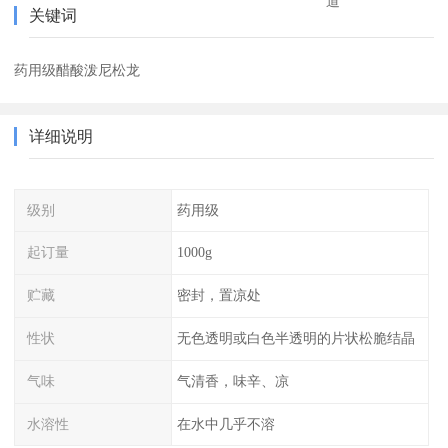
道
关键词
药用级醋酸泼尼松龙
详细说明
级别
药用级
起订量
1000g
贮藏
密封，置凉处
性状
无色透明或白色半透明的片状松脆结晶
气味
气清香，味辛、凉
水溶性
在水中几乎不溶