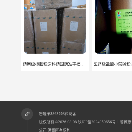
医药级盐酸小檗碱粉末原料可关联审评
您是第
3863003
位访客
版权所有 ©2026-08-08
陕ICP备2024050656号-1
睿诚康
公司
保留所有权利.