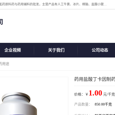
陕西盘龙翊海医药有限公司是一家民营科技型中小企业，公司核心专注医药原料药与药用辅料的批发，主营产品有人工牛黄、冰片、樟脑、盐酸小檗碱、氢氧化铝、枸橼酸喷托维林、甲硝唑、维生素B、维生素C、维生素E、克霉唑、利巴韦林、氯化铵等。
司
企业视频
关于我们
公司动态
药用途
药用盐酸丁卡因制
1.00
价格：￥
元/千克
产品数量：
850.00千克