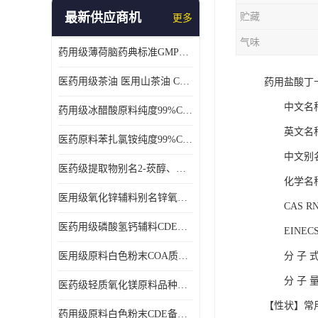
最新供应商机
贮藏
更多
气味
药用级薄荷脑药典标准GMP工厂
医药用级茶油 医用山茶油 COA质检 价格优 原料药
药用盐酸丁
中文名
药用级冰醋酸原料纯度99%CDE备案COA质检
英文名
医药原料苯扎氯铵纯度99%CDE备案500g/瓶
中文别
医药级提取物别名2-莰醇、龙脑1kg/袋
化学名
医用级氧化锌辅料别名锌氧粉CDE备案cas1314-13-2
CAS RN
医药用级磷酸氢钙辅料CDE备案CAS7757-93-9
EINECS
医用级原料白色粉末COA质检同行CAS113-92-8
分
子
分
子
医药级轻质氧化镁原料品种多 有 质量好GMP认证 CDE备案
【性状】常
药用级原料白色粉末CDE备案cas56-75-7