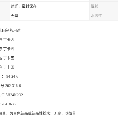
遮光，密封保存
性状
无臭
水溶性
卡因制药用途
称
丁卡因
称
丁卡因
名
丁卡因
称
丁卡因
 ： 94-24-6
号 202-316-6
式
C15H24N2O2
量
264.3633
用其，为白色结晶或结晶性粉末；无臭，味微苦