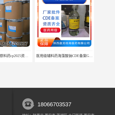
医用级辅料药海藻酸钠CDE备案GMP COA质检
药用级过氧化辅料25kg/桶 CDE备案CP20药典标准
18066703537