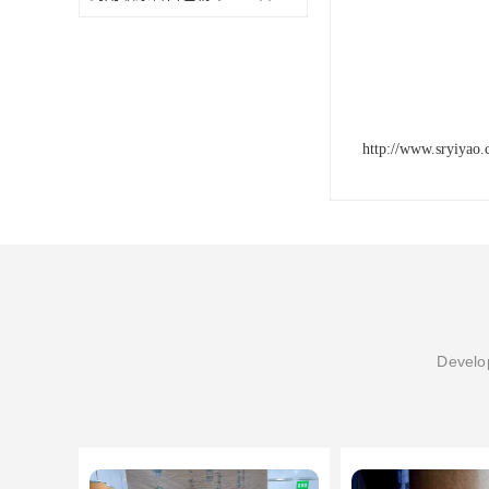
http://www.sryiyao
Develop