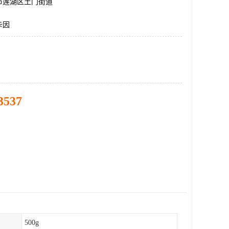
市莲湖区土门街道
卡因
3537
500g