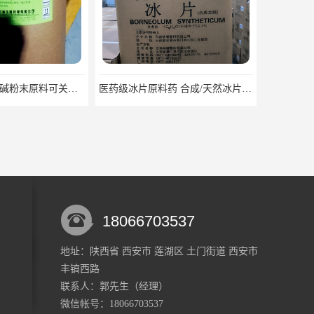
医药级冰片原料药 合成/天然冰片药典标准原料
药用级人工牛黄原料药cp2025资质齐全
18066703537
地址：陕西省 西安市 莲湖区 土门街道 西安市
丰镐西路
医药用级枸橼酸钾CP20药典标准品种多 有 质量好 含量高
医用级原料药枸橼酸 CDE备案 COA质检随货同行
联系人：郭
先生
（经理）
微信帐号：18066703537