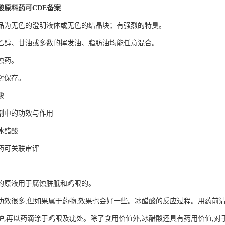
酸原料药可CDE备案
品为无色的澄明液体或无色的结晶块；有强烈的特臭。
乙醇、甘油或多数的挥发油、脂肪油均能任意混合。
蚀药。
封保存。
酸
剂中的功效与作用
冰醋酸
药可关联审评
的原液用于腐蚀胼胝和鸡眼的。
功效很多,但如果属于药物,效果也会好一些。冰醋酸的反应过程。用药前清洁
护,再以药滴涂于鸡眼及疣处。除了食用价值外,冰醋酸还具有药用价值,对