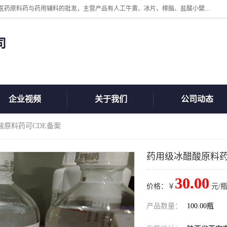
陕西盘龙翊海医药有限公司是一家民营科技型中小企业，公司核心专注医药原料药与药用辅料的批发，主营产品有人工牛黄、冰片、樟脑、盐酸小檗碱、氢氧化铝、枸橼酸喷托维林、甲硝唑、维生素B、维生素C、维生素E、克霉唑、利巴韦林、氯化铵等。
司
企业视频
关于我们
公司动态
酸原料药可CDE备案
药用级冰醋酸原料药
30.00
价格：￥
元/瓶
产品数量：
100.00瓶