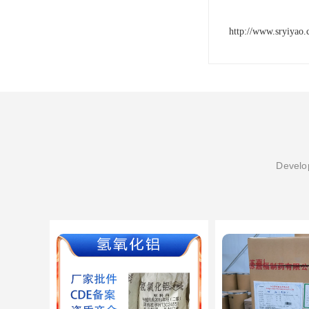
http://www.sryiyao
Develop