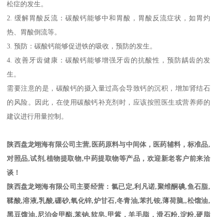
松症的发生。
2.
缓解胃酸反流：碳酸钙能够中和胃酸，胃酸反流症状，如胃灼
热、胃酸倒流等。
3.
预防：碳酸钙能够促进铁的吸收，预防的发生。
4.
改善牙齿健康：碳酸钙能够增强牙齿的抗酸性，预防龋齿的发
生。
需要注意的是，碳酸钙的摄入量过高会导致钙的沉积，增加肾结石
的风险。因此，在使用碳酸钙补充剂时，应该按照医生或营养师的
建议进行用量控制。
陕西盘龙翊海有限公司主营
,
医药原料与中间体，医药辅料，标准品
,
对照品
,
试剂
,
植物提取物
,
中药提取物等产品，欢迎新老客户前来洽
谈！
陕西盘龙翊海有限公司主要经营：氯已定
,
利凡诺
,
聚维酮碘
,
鱼石脂
,
鞣酸
,
溶液
,
乳酸
,
硼砂
,
氧化锌
,
炉甘石
,
冬青油
,
苯扎铵
,
薄荷脑
,,
松馏油
,
黑豆馏油
,
尼泊金甲酯
,
苯钠
,
软皂
,
甲紫，羊毛脂，滑石粉
,
淀粉
,
硬脂