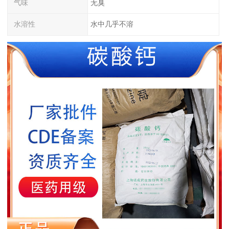
气味
无臭
水溶性
水中几乎不溶