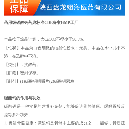
药用级碳酸钙药典标准
CDE
备案
GMP
工厂
本品按干燥品计算，含
CaCO3
不得少于
98.5%
。
【性状】本品为白色细微的结晶性粉末；无臭。本品在水中几乎不
溶，在乙醇中不溶。
【类别】，抗酸药。
【贮藏】密封保存。
【制剂】
(1)
碳酸钙咀嚼片
(2)
碳酸钙颗粒
碳酸钙的作用与功效
碳酸钙是一种常见的营养补充剂，能够促进骨骼健康、缓解胃酸反
流等多种功效。
1.
促进骨骼健康：碳酸钙是骨骼中主要的成分之一，能够，骨质疏