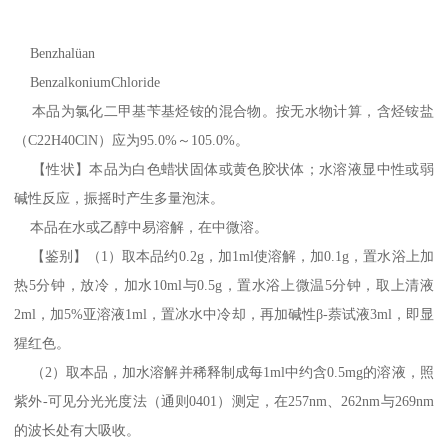
Benzhalüan
BenzalkoniumChloride
本品为氯化二甲基苄基烃铵的混合物。按无水物计算，含烃铵盐
（C22H40ClN）应为95.0%～105.0%。
【性状】本品为白色蜡状固体或黄色胶状体；水溶液显中性或弱
碱性反应，振摇时产生多量泡沫。
本品在水或乙醇中易溶解，在中微溶。
【鉴别】（1）取本品约0.2g，加1ml使溶解，加0.1g，置水浴上加
热5分钟，放冷，加水10ml与0.5g，置水浴上微温5分钟，取上清液
2ml，加5%亚溶液1ml，置冰水中冷却，再加碱性β-萘试液3ml，即显
猩红色。
（2）取本品，加水溶解并稀释制成每1ml中约含0.5mg的溶液，照
紫外-可见分光光度法（通则0401）测定，在257nm、262nm与269nm
的波长处有大吸收。