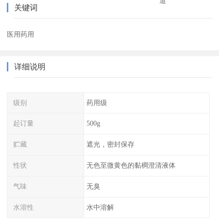
道
关键词
医用药用
详细说明
级别
药用级
起订量
500g
贮藏
遮光，密封保存
性状
无色至微黄色的黏稠澄清液体
气味
无臭
水溶性
水中溶解