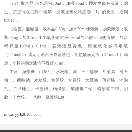
（3）取本品1%水溶液10ml，加稀0.5ml，即发生白色沉淀，滤
过，沉淀能在乙醇中溶解，滤液显氯化物鉴别（1）的反应（通则
0301）。
【检查】酸碱度 取本品0.50g，加水50ml使溶解，加紫溶液（取
紫50mg，加0.1mol/L氢氧化钠溶液0.92ml与乙醇20ml使溶解，加水
稀释至100ml）0.1ml，若溶液显黄色，用氢氧化钠滴定液
（0.1mol/L）滴定；若溶液显蓝紫色，用盐酸滴定液（0.1mol/L）滴
定，消耗的滴定液均不得过0.1ml。
主营：海藻糖、山茶油、水杨酸、苯、三乙醇胺、甜菊素、滑石
粉、、醋酸钠、木糖醇、黄原胶、甘露醇、大豆油、薄荷脑、消泡
剂、二甲硅油、卡波姆、枸橼酸、磷酸氢二钠、磷酸氢二钾、明
胶、十六醇、十八醇、聚维酮k30
m.sxsryy.b2b168.com