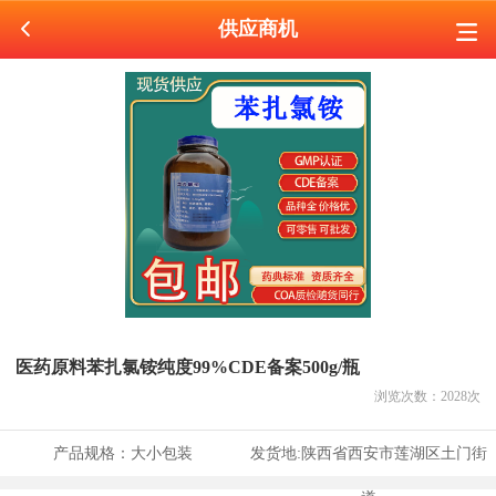
供应商机
医药原料苯扎氯铵纯度99%CDE备案500g/瓶
浏览次数：
2028
次
产品规格：
大小包装
发货地:
陕西省西安市莲湖区土门街