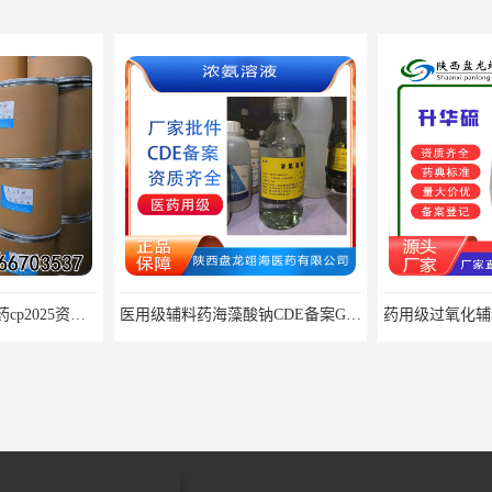
药用级人工牛黄原料药cp2025资质齐全
医用级辅料药海藻酸钠CDE备案GMP COA质检