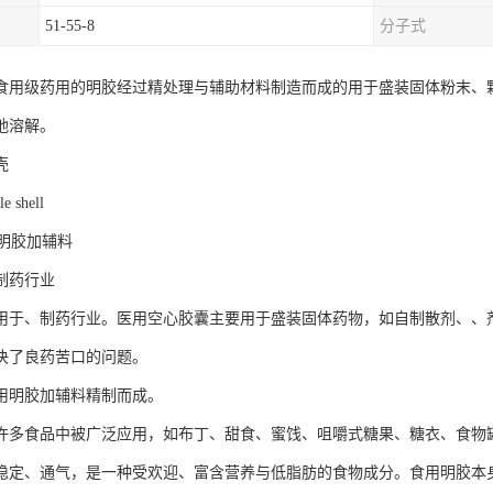
51-55-8
分子式
食用级药用的明胶经过精处理与辅助材料制造而成的用于盛装固体粉末、
地溶解。
壳
 shell
明胶加辅料
制药行业
用于、制药行业。医用空心胶囊主要用于盛装固体药物，如自制散剂、、
决了良药苦口的问题。
用明胶加辅料精制而成。
许多食品中被广泛应用，如布丁、甜食、蜜饯、咀嚼式糖果、糖衣、食物
稳定、通气，是一种受欢迎、富含营养与低脂肪的食物成分。食用明胶本