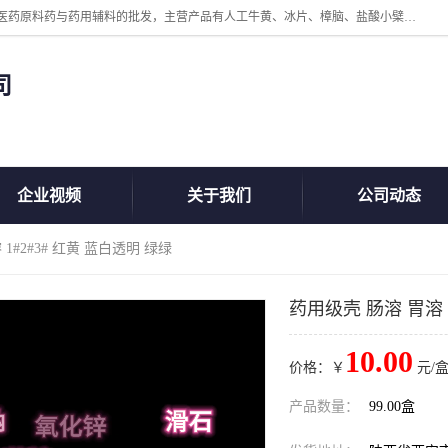
陕西盘龙翊海医药有限公司是一家民营科技型中小企业，公司核心专注医药原料药与药用辅料的批发，主营产品有人工牛黄、冰片、樟脑、盐酸小檗碱、氢氧化铝、枸橼酸喷托维林、甲硝唑、维生素B、维生素C、维生素E、克霉唑、利巴韦林、氯化铵等。
司
企业视频
关于我们
公司动态
1#2#3# 红黄 蓝白透明 绿绿
药用级壳 肠溶 胃溶 
10.00
价格：￥
元/盒
产品数量：
99.00盒