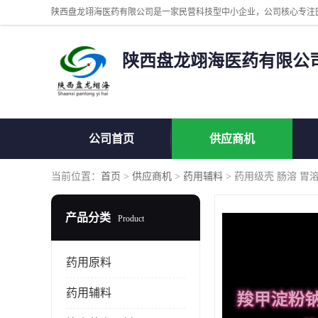
陕西盘龙翊海医药有限公
公司首页
供应商机
当前位置：
首页
>
供应商机
>
药用辅料
> 药用级壳 肠溶 胃溶 
产品分类
Product
药用原料
药用辅料