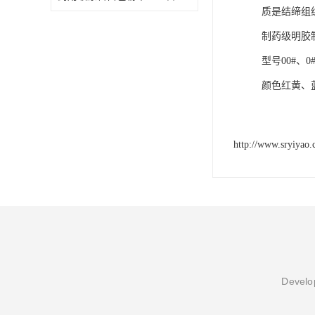
质是结缔组
制药级明胶
型号00#、0#
颜色红黄、
http://www.sryiyao
Develop