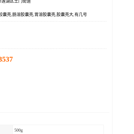
市莲湖区土门街道
胶囊壳,肠溶胶囊壳,胃溶胶囊壳,胶囊壳大,有几号
3537
500g