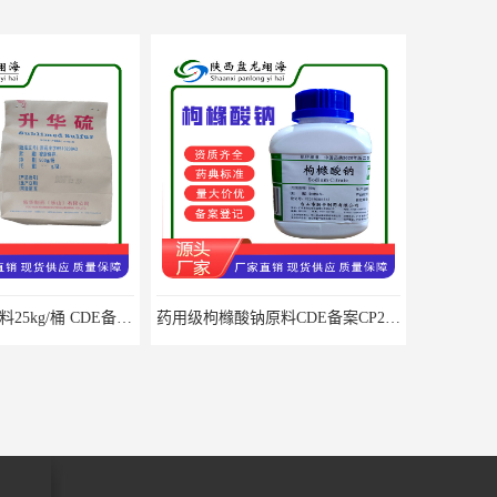
药用级过氧化辅料25kg/桶 CDE备案CP20药典标准
药用级枸橼酸钠原料CDE备案CP20药典标准CAS6132-04-3