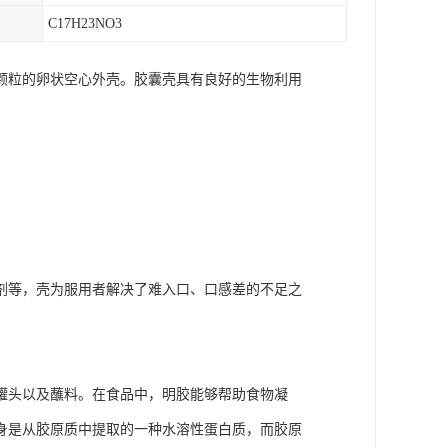
C17H23NO3
颗粒的卵状空心外壳。胶囊壳具有良好的生物利用
剂等，壳为服用者解决了难入口、口感差的不足之
罐头以及蘸料。在食品中，明胶能够帮助食物凝
身是从胶原质中提取的一种水溶性蛋白质，而胶原