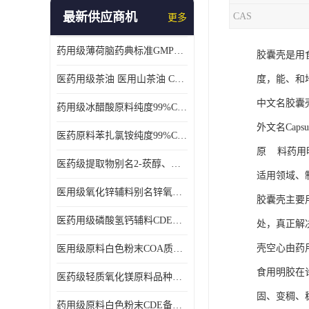
最新供应商机
CAS
更多
药用级薄荷脑药典标准GMP工厂
胶囊壳是用
医药用级茶油 医用山茶油 COA质检 价格优 原料药
度，能、和
中文名胶囊
药用级冰醋酸原料纯度99%CDE备案COA质检
外文名Capsule
医药原料苯扎氯铵纯度99%CDE备案500g/瓶
原 料药用
医药级提取物别名2-莰醇、龙脑1kg/袋
适用领域、
医用级氧化锌辅料别名锌氧粉CDE备案cas1314-13-2
胶囊壳主要
医药用级磷酸氢钙辅料CDE备案CAS7757-93-9
处，真正解
壳空心由药
医用级原料白色粉末COA质检同行CAS113-92-8
食用明胶在
医药级轻质氧化镁原料品种多 有 质量好GMP认证 CDE备案
固、变稠、
药用级原料白色粉末CDE备案cas56-75-7